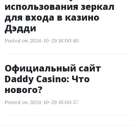
использования зеркал
для входа в казино
Дэдди
Posted on 2024-10-29 16:00:40
Официальный сайт
Daddy Casino: Что
нового?
Posted on 2024-10-29 16:00:37