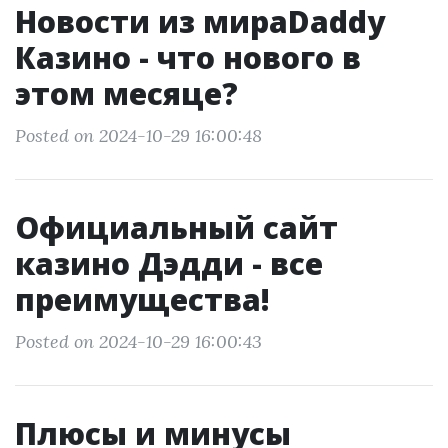
Новости из мираDaddy
Казино - что нового в
этом месяце?
Posted on 2024-10-29 16:00:48
Официальный сайт
казино Дэдди - все
преимущества!
Posted on 2024-10-29 16:00:43
Плюсы и минусы