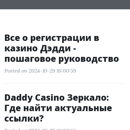
Все о регистрации в
казино Дэдди -
пошаговое руководство
Posted on 2024-10-29 16:00:59
Daddy Casino Зеркало:
Где найти актуальные
ссылки?